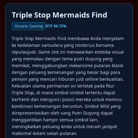
▶
Triple Stop Mermaids Find
Oceanic Gaming
RTP 96.75%
Triple Stop Mermaids Find membawa Anda menyelam
ke kedalaman samudera yang misterius bersama
idpulaujudi. Game slot ini menawarkan estetika visual
yang memukau dengan tema putri duyung yang
memikat, menggabungkan mekanisme putaran klasik
dengan peluang kemenangan yang besar bagi para
pemain yang mencari hiburan judi online berkualitas.
Kekuatan utama permainan ini terletak pada fitur
Triple Stop, di mana simbol-simbol tertentu dapat
berhenti dan mengunci posisi mereka untuk memicu
kombinasi kemenangan beruntun. Simbol Wild yang
direpresentasikan oleh sang Putri Duyung dapat
menggantikan hampir semua simbol lain,
meningkatkan peluang Anda untuk meraih jackpot
maksimal dalam sekali putaran.