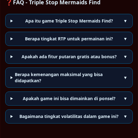
❓
FAQ - Triple Stop Mermaids Find
Apa itu game Triple Stop Mermaids Find?
▼
Berapa tingkat RTP untuk permainan ini?
▼
Apakah ada fitur putaran gratis atau bonus?
▼
Berapa kemenangan maksimal yang bisa
▼
didapatkan?
Apakah game ini bisa dimainkan di ponsel?
▼
Bagaimana tingkat volatilitas dalam game ini?
▼