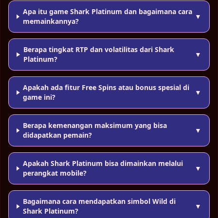
Apa itu game Shark Platinum dan bagaimana cara
▼
memainkannya?
Berapa tingkat RTP dan volatilitas dari Shark
▼
Platinum?
Apakah ada fitur Free Spins atau bonus spesial di
▼
game ini?
Berapa kemenangan maksimum yang bisa
▼
didapatkan pemain?
Apakah Shark Platinum bisa dimainkan melalui
▼
perangkat mobile?
Bagaimana cara mendapatkan simbol Wild di
▼
Shark Platinum?