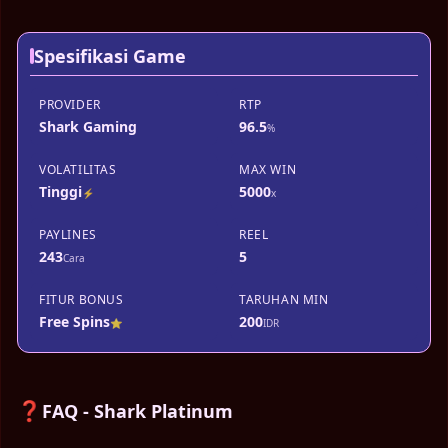
Spesifikasi Game
PROVIDER
RTP
Shark Gaming
96.5
%
VOLATILITAS
MAX WIN
Tinggi
5000
⚡
x
PAYLINES
REEL
243
5
Cara
FITUR BONUS
TARUHAN MIN
Free Spins
200
⭐
IDR
❓
FAQ - Shark Platinum