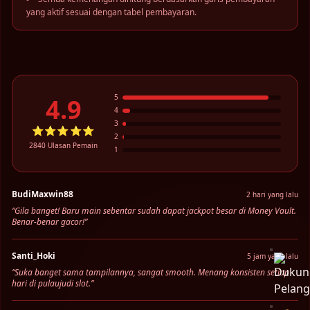
yang aktif sesuai dengan tabel pembayaran.
5
4.9
4
3
⭐⭐⭐⭐⭐
2
2840 Ulasan Pemain
1
BudiMaxwin88
2 hari yang lalu
“Gila banget! Baru main sebentar sudah dapat jackpot besar di Money Vault.
Benar-benar gacor!”
Santi_Hoki
5 jam yang lalu
“Suka banget sama tampilannya, sangat smooth. Menang konsisten setiap
hari di pulaujudi slot.”