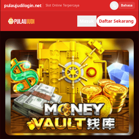
pulaujudilogin.net
Slot Online Terpercaya
Bahasa
Masuk
Daftar Sekarang