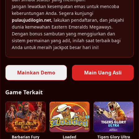
Jangan lewatkan kesempatan emas untuk mencoba
keberuntungan Anda. Segera kunjungi
pulaujudilogin.net
, lakukan pendaftaran, dan jelajahi
dunia kemewahan Eastern Emeralds Megaways.
Dengan bonus sambutan yang menggiurkan dan
sistem permainan yang adil, inilah saat terbaik bagi
Anda untuk meraih jackpot besar hari ini!
Mainkan Demo
Main Uang Asli
Game Terkait
Barbarian Fury
Loaded
Tigers Glory Ultra