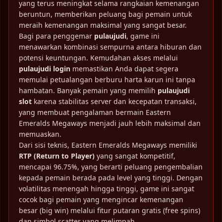
yang terus meningkat selama rangkaian kemenangan
beruntun, memberikan peluang bagi pemain untuk
meraih kemenangan maksimal yang sangat besar.
Bagi para penggemar
pulaujudi
, game ini
menawarkan kombinasi sempurna antara hiburan dan
potensi keuntungan. Kemudahan akses melalui
pulaujudi login
memastikan Anda dapat segera
memulai petualangan berburu harta karun ini tanpa
hambatan. Banyak pemain yang memilih
pulaujudi
slot
karena stabilitas server dan kecepatan transaksi,
yang membuat pengalaman bermain Eastern
Emeralds Megaways menjadi jauh lebih maksimal dan
memuaskan.
Dari sisi teknis, Eastern Emeralds Megaways memiliki
RTP (Return to Player)
yang sangat kompetitif,
mencapai 96.75%, yang berarti peluang pengembalian
kepada pemain berada pada level yang tinggi. Dengan
volatilitas menengah hingga tinggi, game ini sangat
cocok bagi pemain yang mengincar kemenangan
besar (big win) melalui fitur putaran gratis (free spins)
dan simbol scatter yang melimpah.