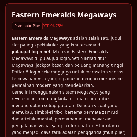
▶
Eastern Emeralds Megaways
Pragmatic Play
RTP 96.75%
Eastern Emeralds Megaways
adalah salah satu judul
slot paling spektakuler yang kini tersedia di
pulaujudilogin.net
. Mainkan Eastern Emeralds
Megaways di pulaujudilogin.net! Nikmati fitur
Megaways, jackpot besar, dan peluang menang tinggi.
Daftar & login sekarang juga untuk merasakan sensasi
kemewahan Asia yang dipadukan dengan mekanisme
permainan modern yang mendebarkan.
Game ini menggunakan sistem Megaways yang
revolusioner, memungkinkan ribuan cara untuk
menang dalam setiap putaran. Dengan visual yang
memukau, simbol-simbol bertema permata zamrud
dan artefak oriental, permainan ini menawarkan
pengalaman visual yang tak terlupakan. Fitur utama
yang menjadi daya tarik adalah pengganda (multiplier)