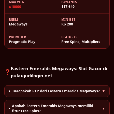
MAX WIN
PAYLINES
x10000
117,649
REELS
MIN BET
Megaways
Rp 200
PROVIDER
FEATURES
Pragmatic Play
Free Spins, Multipliers
Eastern Emeralds Megaways: Slot Gacor di
❓
pulaujudilogin.net
Berapakah RTP dari Eastern Emeralds Megaways?
▼
Apakah Eastern Emeralds Megaways memiliki
▼
fitur Free Spins?