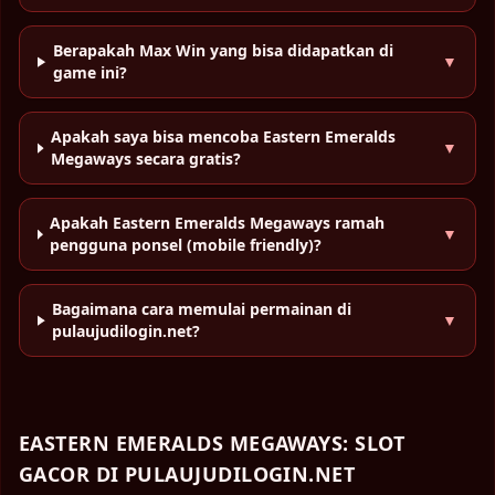
Berapakah Max Win yang bisa didapatkan di
▼
game ini?
Apakah saya bisa mencoba Eastern Emeralds
▼
Megaways secara gratis?
Apakah Eastern Emeralds Megaways ramah
▼
pengguna ponsel (mobile friendly)?
Bagaimana cara memulai permainan di
▼
pulaujudilogin.net?
EASTERN EMERALDS MEGAWAYS: SLOT
GACOR DI PULAUJUDILOGIN.NET